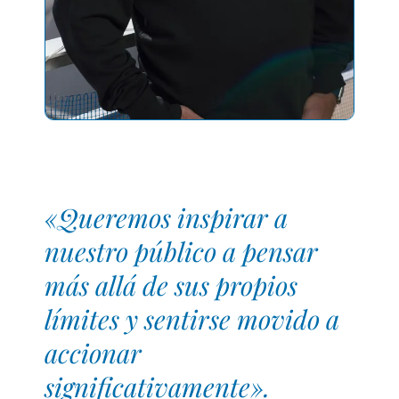
«Queremos inspirar a
nuestro público a pensar
más allá de sus propios
límites y sentirse movido a
accionar
significativamente».