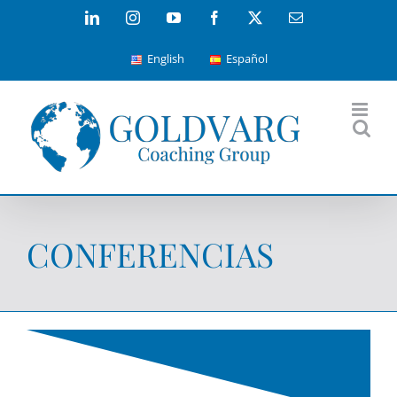
Skip
LinkedIn
Instagram
YouTube
Facebook
X
Email
to
English
Español
content
CONFERENCIAS