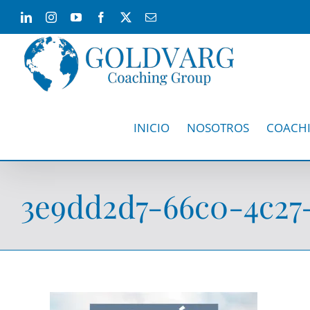
Skip
LinkedIn
Instagram
YouTube
Facebook
X
Email
to
content
INICIO
NOSOTROS
COACH
3e9dd2d7-66c0-4c27-