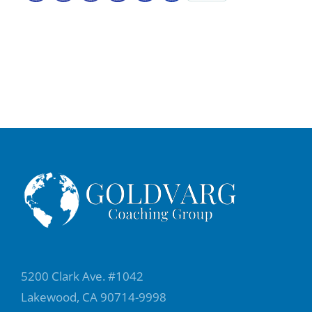
5200 Clark Ave. #1042
Lakewood, CA 90714-9998