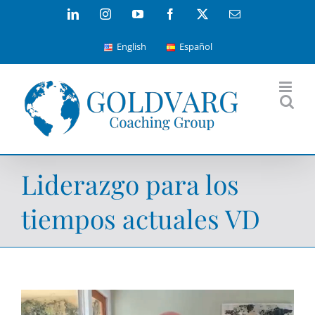
Skip
LinkedIn
Instagram
YouTube
Facebook
X
Email
to
English
Español
content
Liderazgo para los
tiempos actuales VD
Reproductor