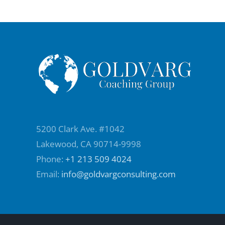
5200 Clark Ave. #1042
Lakewood, CA 90714-9998
Phone:
+1 213 509 4024
Email:
info@goldvargconsulting.com