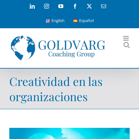
Skip
LinkedIn
Instagram
YouTube
Facebook
X
Email
to
English
Español
content
Creatividad en las
organizaciones
View