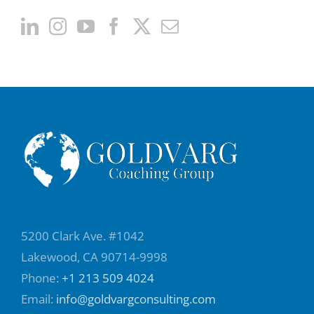
5200 Clark Ave. #1042
Lakewood, CA 90714-9998
Phone:
+1 213 509 4024
Email:
info@goldvargconsulting.com