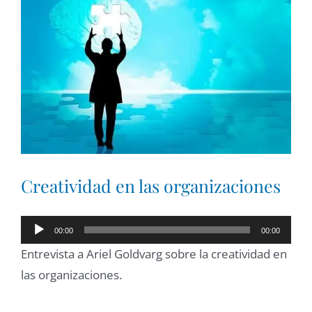
Larger
Image
Creatividad en las organizaciones
Reproductor
00:00
00:00
de
Entrevista a Ariel Goldvarg sobre la creatividad en
audio
las organizaciones.