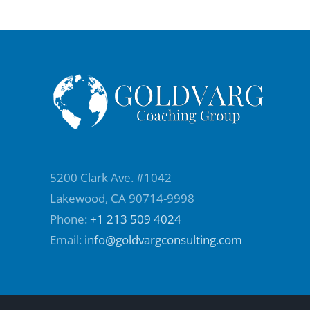
5200 Clark Ave. #1042
Lakewood, CA 90714-9998
Phone:
+1 213 509 4024
Email:
info@goldvargconsulting.com