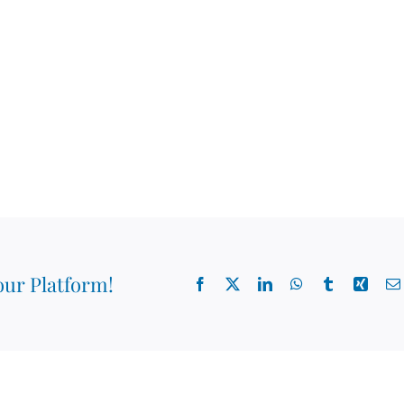
our Platform!
Facebook
X
LinkedIn
WhatsApp
Tumblr
Xing