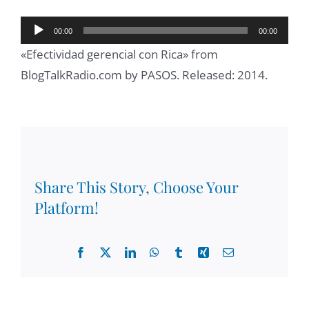
Reproductor
00:00
00:00
de
«Efectividad gerencial con Rica» from
audio
BlogTalkRadio.com by PASOS. Released: 2014.
Share This Story, Choose Your
Platform!
Facebook
X
LinkedIn
WhatsApp
Tumblr
Xing
Email