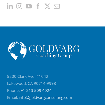
5200 Clark Ave. #1042
Lakewood, CA 90714-9998
Phone:
+1 213 509 4024
Email:
info@goldvargconsulting.com