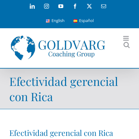
Skip
LinkedIn
Instagram
YouTube
Facebook
X
Email
to
English
Español
content
Efectividad gerencial
con Rica
Efectividad gerencial con Rica