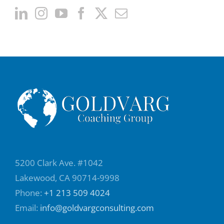
5200 Clark Ave. #1042
Lakewood, CA 90714-9998
Phone:
+1 213 509 4024
Email:
info@goldvargconsulting.com