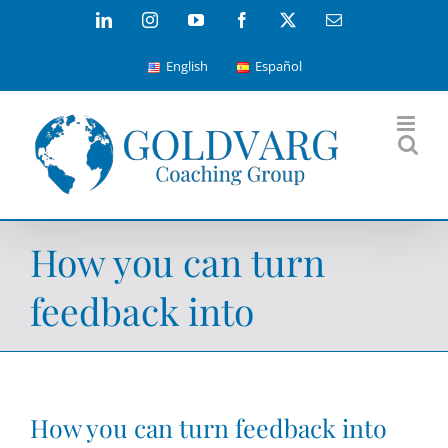
Skip
LinkedIn
Instagram
YouTube
Facebook
X
Email
to
English
Español
content
How you can turn
feedback into
How you can turn feedback into