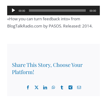
Reproductor
00:00
00:00
de
«How you can turn feedback into» from
audio
BlogTalkRadio.com by PASOS. Released: 2014.
Share This Story, Choose Your
Platform!
Facebook
X
LinkedIn
WhatsApp
Tumblr
Xing
Email