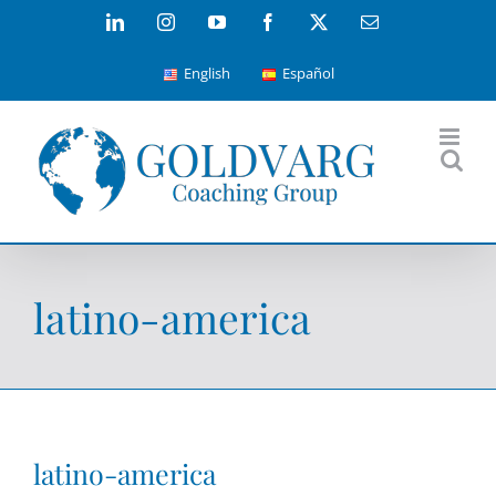
Skip
LinkedIn
Instagram
YouTube
Facebook
X
Email
to
English
Español
content
latino-america
latino-america