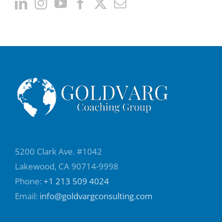
5200 Clark Ave. #1042
Lakewood, CA 90714-9998
Phone:
+1 213 509 4024
Email:
info@goldvargconsulting.com