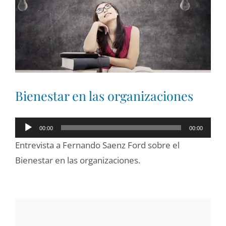
Larger
Image
Bienestar en las organizaciones
Reproductor
00:00
00:00
de
Entrevista a Fernando Saenz Ford sobre el
audio
Bienestar en las organizaciones.