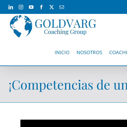
Skip
LinkedIn
Instagram
YouTube
Facebook
X
Email
to
content
INICIO
NOSOTROS
COACH
¡Competencias de un