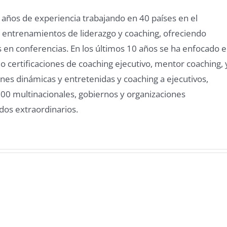
 años de experiencia trabajando en 40 países en el
 de entrenamientos de liderazgo y coaching, ofreciendo
s en conferencias. En los últimos 10 años se ha enfocado 
o certificaciones de coaching ejecutivo, mentor coaching, 
nes dinámicas y entretenidas y coaching a ejecutivos,
0 multinacionales, gobiernos y organizaciones
ados extraordinarios.
hing
Entrevista
Biene
logía,
sobre
en
do
Resiliencia
Super
ar