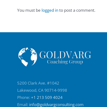
You must be
logged in
to post a comment.
5200 Clark Ave. #1042
Lakewood, CA 90714-9998
Phone:
+1 213 509 4024
Email:
info@goldvargconsulting.com