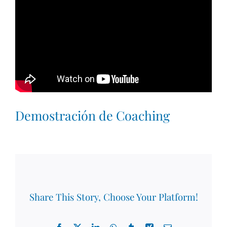
Demostración de Coaching
Share This Story, Choose Your Platform!
Facebook
X
LinkedIn
WhatsApp
Tumblr
Xing
Email