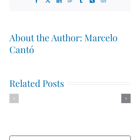
About the Author:
Marcelo
Cantó
Related Posts
Demostración
de
Demostra
Supervisión
MCC
de
Coaching
Search