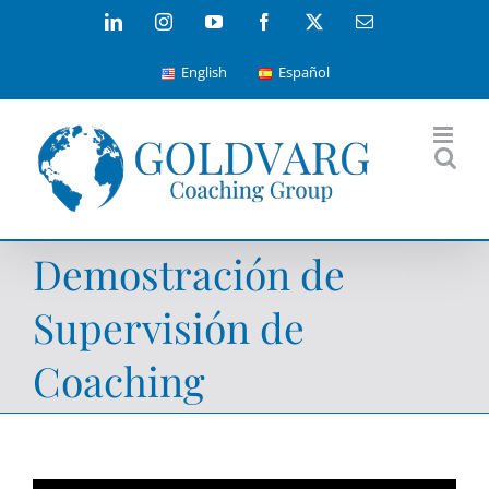
Skip
LinkedIn
Instagram
YouTube
Facebook
X
Email
to
English
Español
content
Demostración de
Supervisión de
Coaching