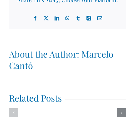
Facebook
X
LinkedIn
WhatsApp
Tumblr
Xing
Email
About the Author:
Marcelo
Cantó
Related Posts
Demostración
Demostra
de
MCC
Coaching