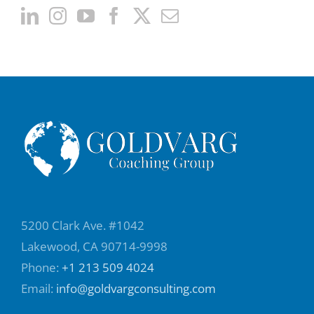
5200 Clark Ave. #1042
Lakewood, CA 90714-9998
Phone:
+1 213 509 4024
Email:
info@goldvargconsulting.com