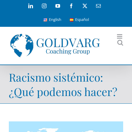
Skip
LinkedIn
Instagram
YouTube
Facebook
X
Email
to
English
Español
content
Racismo sistémico:
¿Qué podemos hacer?
View