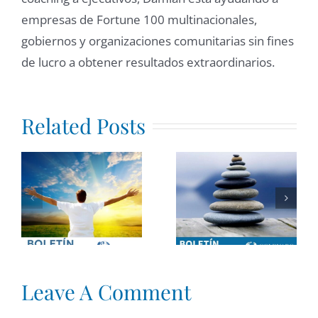
empresas de Fortune 100 multinacionales,
gobiernos y organizaciones comunitarias sin fines
de lucro a obtener resultados extraordinarios.
Related Posts
El Arte de
Desarrollar
Estrategia
s
la
para
o
Paciencia
navegar
en un
tiempos
umbre
Mundo
de guerra
Acelerado
Leave A Comment