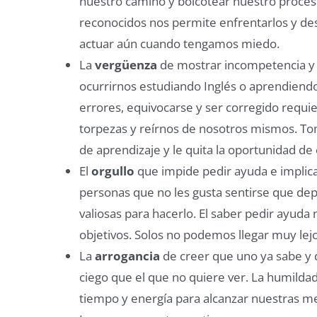
nuestro camino y boicotear nuestro proceso
reconocidos nos permite enfrentarlos y des
actuar aún cuando tengamos miedo.
La
vergüenza
de mostrar incompetencia y 
ocurrirnos estudiando Inglés o aprendiendo
errores, equivocarse y ser corregido requi
torpezas y reírnos de nosotros mismos. T
de aprendizaje y le quita la oportunidad de 
El
orgullo
que impide pedir ayuda e implica
personas que no les gusta sentirse que d
valiosas para hacerlo. El saber pedir ayud
objetivos. Solos no podemos llegar muy lejo
La
arrogancia
de creer que uno ya sabe y 
ciego que el que no quiere ver. La humilda
tiempo y energía para alcanzar nuestras me